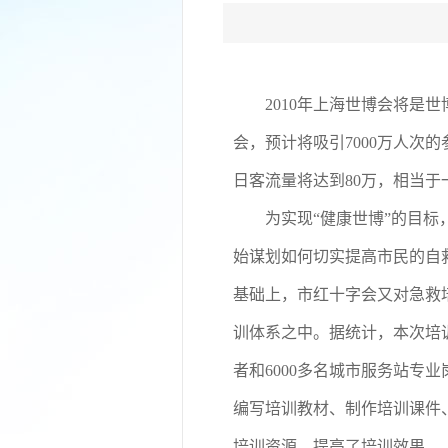
2010
年上海世博会将是世
会，
预计将吸引
7000
万人次的
日客流量将达到
80
万，相当于
为实现“健康世博”的目
始谋划如何切实提高市民的自
基础上，市红十字会又对急救
训体系之中。据统计，本次培
者和
6000
多名城市服务站专业
编写培训教材、制作培训课件
培训资源、提高了培训效果。