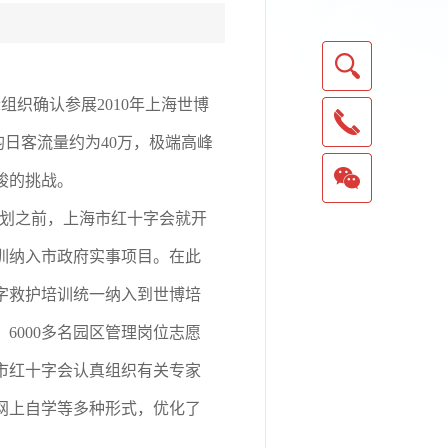
际组织确认参展
2010
年
上海世博
均日客流量约为
40
万，极端高峰
峻的挑战。
划之前，上海市红十字会就开
训纳入市政府实事项目。在此
字救护培训统一纳入到世博培
、
6000
多名园区管理岗位志愿
市红十字会认真组织有关专家
网上自学等多种形式，优化了