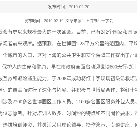
发布时间：2010-02-20
发布时间：2010-02-10 文章来源：上海市红十字会
博会有史以来规模最大的一次盛会。目前，已有
242
个国家和国
参观者前来观摩。据预测，在世博园
5.28
平方公里的范围内，平
一个城市的人口，这对上海的公共卫生和安全保障工作提出了严
标，保护人的生命和健康，早在市政府全面启动迎世博
600
天行动计
救互救和避险逃生能力，于
2008
年成功将红十字现场初级急救培
培训的覆盖面进行了深化与拓展，并积极与世博局合作，将红十
训涉及
2200
多名世博园区工作人员、
2100
多名园区服务外包人员
岗位志愿者。针对培训人数多、时间短的特点和不同岗位要求，
、选拔培训师资，并灵活采用理论辅导、操作演示、专题讲座、