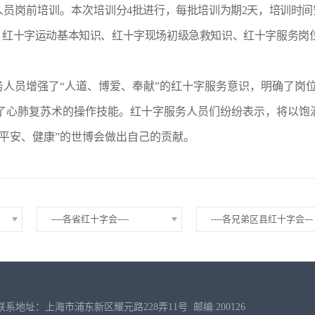
人员岗前培训。本次培训
分4批进行，每批培训为期2天，培训时
识、红十字运动基本知识、红十字现场初级急救知识、红十字服务岗
务人员增强了“人道、博爱、奉献”的红十字服务意识，明确了岗
了心肺复苏术的操作技能。红十字服务人员们纷纷表示，将以饱
“平安、健康”的世博会做出自己的贡献。
----各省红十字会----
----各兄弟区县红十字会---
联系地址：上海市浦东新区耀元路228弄11号
邮编:200126