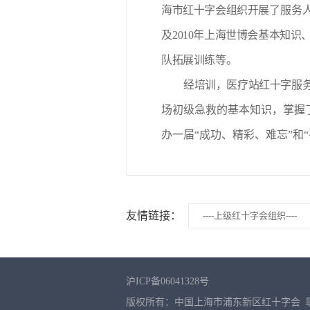
海市红十字会组织开展了
服务
及
2010年上海世博会基本知
队拓展训练等。
经培训，医疗站红十字
服
场初级急救的基本知识，掌握
办一届“成功、精彩、难忘”和
友情链接：
----上级红十字会组织----
沪ICP备06041328号
版权所有：中国上海市浦东新区红十字会