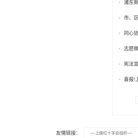
浦东新
市、
同心
志愿微
宪法
喜报!
友情链接：
----上级红十字会组织----