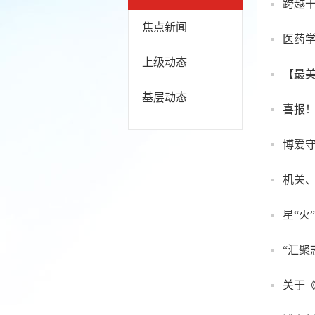
跨越十
焦点新闻
医药学
上级动态
【最
基层动态
博爱
机关
星“火
“汇聚
关于