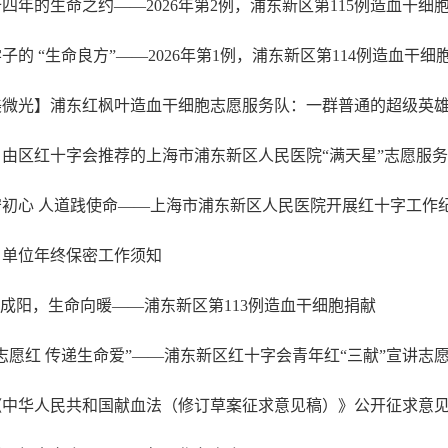
四年的生命之约——2026年第2例，浦东新区第115例造血干细
子的 “生命良方”——2026年第1例，浦东新区第114例造血干细
美微光】浦东红枫叶造血干细胞志愿服务队：一群普通的超级英
守初心 人道践使命——上海市浦东新区人民医院开展红十字工作
、单位年终保密工作须知
”成阳，生命向暖——浦东新区第113例造血干细胞捐献
志愿红 传递生命爱”——浦东新区红十字会青年红“三献”宣讲志
《中华人民共和国献血法（修订草案征求意见稿）》公开征求意