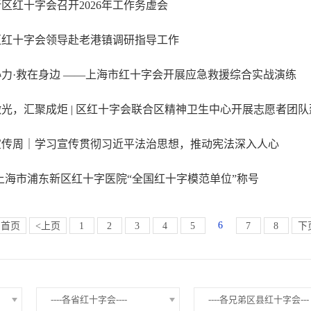
区红十字会召开2026年工作务虚会
区红十字会领导赴老港镇调研指导工作
协力·救在身边 ——上海市红十字会开展应急救援综合实战演练
光，汇聚成炬 | 区红十字会联合区精神卫生中心开展志愿者团
宣传周｜学习宣传贯彻习近平法治思想，推动宪法深入人心
上海市浦东新区红十字医院“全国红十字模范单位”称号
6
首页
<上页
1
2
3
4
5
7
8
下
----各省红十字会----
----各兄弟区县红十字会---